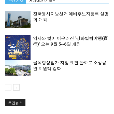
관련 기사
저자에서 더 많은
전국동시지방선거 예비후보자등록 설명
회 개최
역사와 빛이 어우러진 ‘강화별밤야행(夜
行)’ 오는 9월 5~6일 개최
골목형상점가 지정 요건 완화로 소상공
인 지원책 강화
주간뉴스