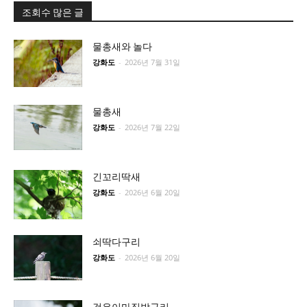
조회수 많은 글
물총새와 놀다
강화도
-
2026년 7월 31일
물총새
강화도
-
2026년 7월 22일
긴꼬리딱새
강화도
-
2026년 6월 20일
쇠딱다구리
강화도
-
2026년 6월 20일
검은이마직박구리