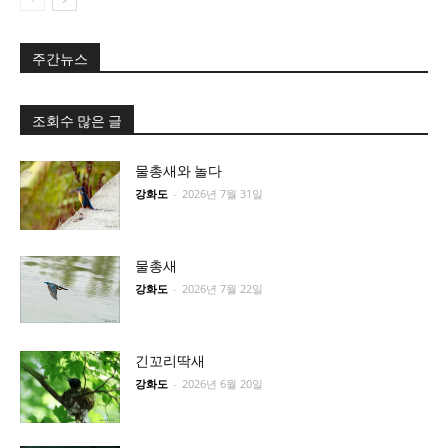
주간뉴스
조회수 많은 글
물총새와 놀다
강화도
-
2026년 7월 31일
물총새
강화도
-
2026년 7월 22일
긴꼬리딱새
강화도
-
2026년 6월 20일