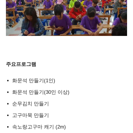
주요프로그램
화문석 만들기(1인)
화문석 만들기(30인 이상)
순무김치 만들기
고구마묵 만들기
속노랑고구마 캐기 (2m)