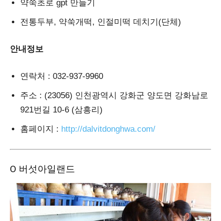
약쑥초로 gpt 만들기
전통두부, 약쑥개떡, 인절미떡 데치기(단체)
안내정보
연락처
: 032-937-9960
주소
: (23056) 인천광역시 강화군 양도면 강화남로
921번길 10-6 (삼흥리)
홈페이지
:
http://dalvitdonghwa.com/
Ο 버섯아일랜드