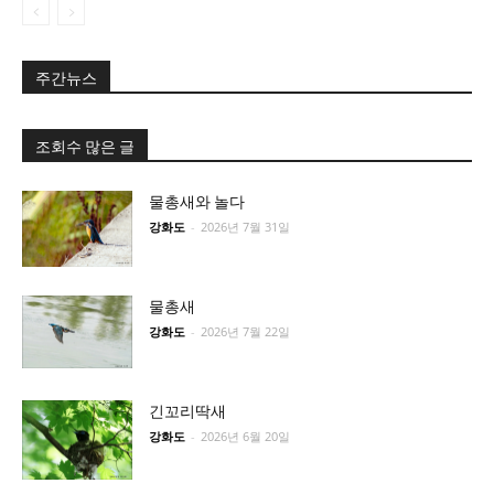
주간뉴스
조회수 많은 글
물총새와 놀다
강화도
-
2026년 7월 31일
물총새
강화도
-
2026년 7월 22일
긴꼬리딱새
강화도
-
2026년 6월 20일