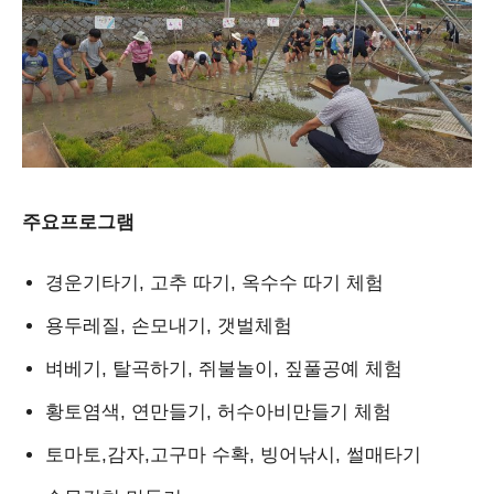
주요프로그램
경운기타기, 고추 따기, 옥수수 따기 체험
용두레질, 손모내기, 갯벌체험
벼베기, 탈곡하기, 쥐불놀이, 짚풀공예 체험
황토염색, 연만들기, 허수아비만들기 체험
토마토,감자,고구마 수확, 빙어낚시, 썰매타기