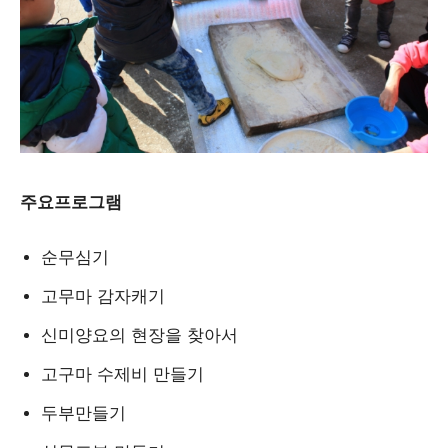
주요프로그램
순무심기
고무마 감자캐기
신미양요의 현장을 찾아서
고구마 수제비 만들기
두부만들기