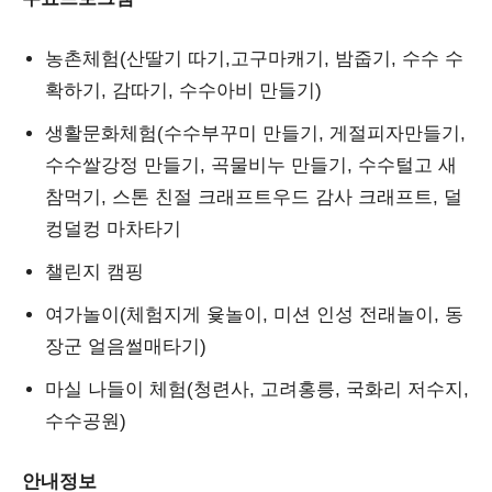
농촌체험(산딸기 따기,고구마캐기, 밤줍기, 수수 수
확하기, 감따기, 수수아비 만들기)
생활문화체험(수수부꾸미 만들기, 게절피자만들기,
수수쌀강정 만들기, 곡물비누 만들기, 수수털고 새
참먹기, 스톤 친절 크래프트우드 감사 크래프트, 덜
컹덜컹 마차타기
챌린지 캠핑
여가놀이(체험지게 윷놀이, 미션 인성 전래놀이, 동
장군 얼음썰매타기)
마실 나들이 체험(청련사, 고려홍릉, 국화리 저수지,
수수공원)
안내정보