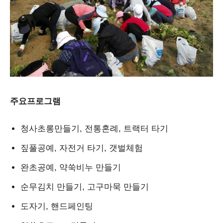
주요프로그램
청사초롱만들기, 전통혼례, 트랙터 타기
짚풀공예, 자전거 타기, 갯벌체험
완초공예, 약쑥비누 만들기
순무김치 만들기, 고구마묵 만들기
도자기, 핸드페인팅