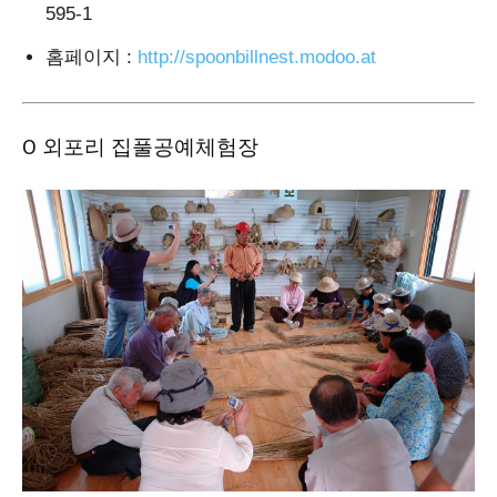
595-1
홈페이지
:
http://spoonbillnest.modoo.at
Ο 외포리 집풀공예체험장