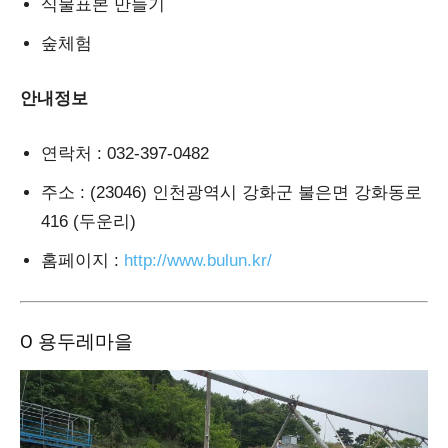
식물표본 만들기
숲체험
안내정보
연락처
: 032-397-0482
주소
: (23046) 인천광역시 강화군 불은면 강화동로
416 (두운리)
홈페이지
:
http://www.bulun.kr/
Ο 용두레마을