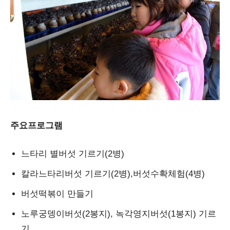
주요프로그램
느타리 별버섯 기르기(2병)
칼라느타리버섯 기르기(2병),버섯수확체험(4병)
버섯떡볶이 만들기
노루궁뎅이버섯(2봉지), 녹각영지버섯(1봉지) 기르
기