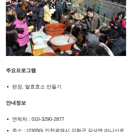
주요프로그램
된장, 발효효소 만들기
안내정보
연락처
: 010-3290-2877
주소
: (23050) 인천광역시 강화군 길상면 마니산로