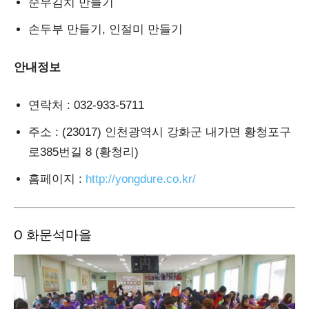
순무김치 만들기
손두부 만들기, 인절미 만들기
안내정보
연락처
: 032-933-5711
주소
: (23017) 인천광역시 강화군 내가면 황청포구
로385번길 8 (황청리)
홈페이지
:
http://yongdure.co.kr/
Ο 화문석마을