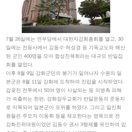
7월 26일에는 연무당에서 대한자강회총회를 열고, 30
일에는 전등사에서 김동수·허성경 등 기독교도와 해산
된 군인 400명을 모아 합성친목회라는 대규모 반일집
회를 열었다.
이후 8월 9일 강화군민의 봉기가 일어나자 수원의 일
본군은 8월 11일 강화에 도착하여 진압을 시작하였다.
갑곶진 전투에서 50여 명이 사살되는 등 의병측 피해
가 속출하는 한편, 강화잠두교회가 반일운동의 준동지
로 지목되어 일본군이 포위를 하였다. 그리고 일진회
원들은 주모자 이동휘 등을 체포한다는 명목으로 전
강화진위대원이었던 김동수 권사 3형제를 유인하여 압