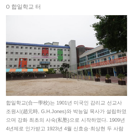
Ο 합일학교 터
합일학교(合一學校)는 1901년 미국인 감리교 선교사
조원시(趙元時, G.H.Jones)와 박능일 목사가 설립하였
으며 강화 최초의 사숙(私塾)으로 시작하였다. 1909년
4년제로 인가받고 1923년 4월 신효승·최상현 두 사람