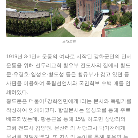
초대교회
1919년 3·1만세운동의 여파로 시작된 강화군민의 만세
운동을 위해 선두리교회 황유부 전도사의 집에서 황도
문·유경호·염성오·황도성 등은 황유부가 갖고 있던 등
사판을 이용하여 독립선언서와 국민회보 수백 매를 인
쇄하였다.
황도문은 더불어｢강화인민에게｣라는 문서와 독립가를
작성하여 인쇄하였다. 항일문서는 염성오를 통해 주로
배포되었는데, 황용근을 통해 15일 하도면 상방리의
교회 전도사 김양권, 문산리의 서당교사 박기천에게
문서를 전달하였다. 또 자신의 누이를 통해 불은면 두