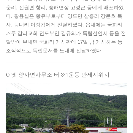
운리, 선원면 창리, 송해면장 고성근 등에게 배포하였
다. 황윤실은 황유부로부터 양도면 삼흥리 강문호 목
사, 능내리 이정갑에게 전달하였다. 읍내에는 국화리
거주 감리교회 전도부인 김유의가 독립선언서 등을 전
달받아 부내면 국화리 게시판에 17일 밤 게시하는 등
조직적으로 독립문서를 도내에 전달하였다.
Ο 옛 양사면사무소 터 3·1운동 만세시위지