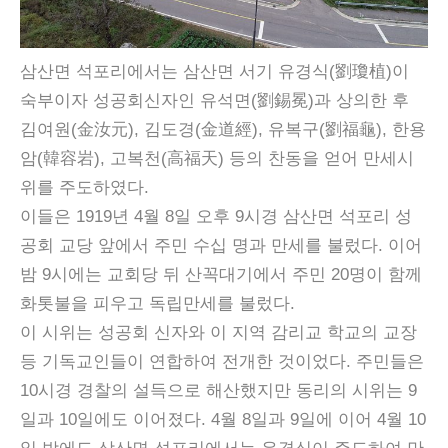
삼산면 석포리에서는 삼산면 서기 유경식(劉瓊植)이
숙부이자 성공회신자인 유석면(劉錫冕)과 상의한 후
김여원(金汝元), 김도경(金道經), 유복구(劉福龜), 한용
암(韓容岩), 고복천(高福天) 등의 찬동을 얻어 만세시
위를 주도하였다.
이들은 1919년 4월 8일 오후 9시경 삼산면 석포리 성
공회 교당 앞에서 주민 수십 명과 만세를 불렀다. 이어
밤 9시에는 교회당 뒤 산꼭대기에서 주민 20명이 함께
화톳불을 피우고 독립만세를 불렀다.
이 시위는 성공회 신자와 이 지역 감리교 학교의 교장
등 기독교인들이 연합하여 전개한 것이었다. 주민들은
10시경 경찰의 설득으로 해산했지만 동리의 시위는 9
일과 10일에도 이어졌다. 4월 8일과 9일에 이어 4월 10