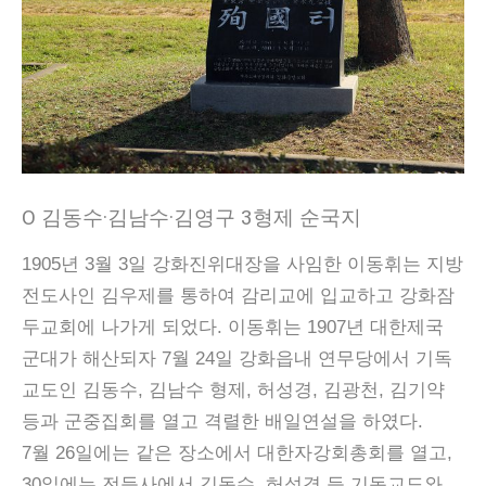
Ο 김동수·김남수·김영구 3형제 순국지
1905년 3월 3일 강화진위대장을 사임한 이동휘는 지방
전도사인 김우제를 통하여 감리교에 입교하고 강화잠
두교회에 나가게 되었다. 이동휘는 1907년 대한제국
군대가 해산되자 7월 24일 강화읍내 연무당에서 기독
교도인 김동수, 김남수 형제, 허성경, 김광천, 김기약
등과 군중집회를 열고 격렬한 배일연설을 하였다.
7월 26일에는 같은 장소에서 대한자강회총회를 열고,
30일에는 전등사에서 김동수, 허성경 등 기독교도와