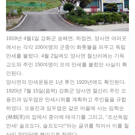
1919년 4월1일 강화군 송해면, 하점면, 양사면 여러곳
에서는 각각 100여명의 군중이 화톳불을 피우고 독립
만세를 불렀다. 4월 2일에도 양사면 철산리에는 기독
교도와 주민 150여명이 모여 만세를 불렀던 사실이 확
인된다.
양사면의 만세운동은 1년 후인 1920년에도 확인된다.
1920년 7월 15일(음력) 강화군 양사면 철산리 주민 오
용진과 임두엽은 만세시위를 계획하고 주민들을 규합
하였다. 오용진과 임두엽은 같은 마을에 사는 임학순
(林鶴淳)의 집에서 종이에 태극기를 그리고, “조선독립
만세! 슬프도다, 슬프도다!”라는 글귀를 적어서 이를 철
산리 장마당에 붙이기로 하였다.