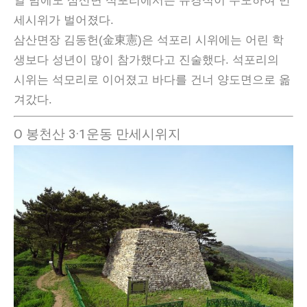
일 밤에도 삼산면 석포리에서는 유경식이 주도하여 만
세시위가 벌어졌다.
삼산면장 김동헌(金東憲)은 석포리 시위에는 어린 학
생보다 성년이 많이 참가했다고 진술했다. 석포리의
시위는 석모리로 이어졌고 바다를 건너 양도면으로 옮
겨갔다.
Ο 봉천산 3·1운동 만세시위지