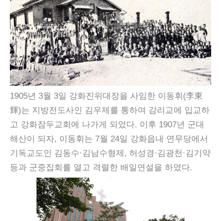
1905년 3월 3일 강화진위대장을 사임한 이동휘(李東
輝)는 지방전도사인 김우제를 통하여 감리교에 입교하
고 강화잠두교회에 나가게 되었다. 이후 1907년 군대
해산이 되자, 이동휘는 7월 24일 강화읍내 연무당에서
기독교도인 김동수·김남수형제, 허성경·김광천·김기약
등과 군중집회를 열고 격렬한 배일연설을 하였다.