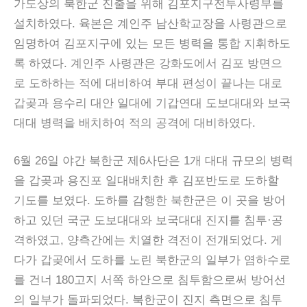
가도상의 북한군 진출을 위해 김포지구전투사령부를
설치하였다. 육본은 계인주 남산학교장을 사령관으로
임명하여 김포지구에 있는 모든 병력을 통합 지휘하도
록 하였다. 계인주 사령관은 강화도에서 김포 방면으
로 도하하는 적에 대비하여 부대 편성이 끝나는 대로
갑곶과 용수리 대안 일대에 기갑연대 도보대대와 보국
대대 병력을 배치하여 적의 공격에 대비하였다.
6월 26일 야간 북한군 제6사단은 1개 대대 규모의 병력
을 갑곶과 용진포 일대배치한 후 김포반도로 도하할
기도를 보였다. 도하를 감행한 북한군은 이 곳을 방어
하고 있던 국군 도보대대와 보국대대 진지를 침투·공
격하였고, 양측간에는 치열한 격전이 전개되었다. 게
다가 갑곶에서 도하를 노린 북한군의 일부가 염하수로
를 건너 180고지 서쪽 하안으로 침투함으로써 방어선
의 일부가 돌파되었다. 북한군이 진지 측면으로 침투