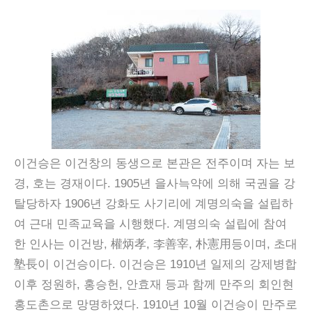
이건승은 이건창의 동생으로 본관은 전주이며 자는 보
경, 호는 경재이다. 1905년 을사늑약에 의해 국권을 강
탈당하자 1906년 강화도 사기리에 계명의숙을 설립하
여 근대 민족교육을 시행했다. 계명의숙 설립에 참여
한 인사는 이건방, 權炳孝, 李善宰, 朴憲用등이며, 초대
塾長이 이건승이다. 이건승은 1910년 일제의 강제병합
이후 정원하, 홍승헌, 안효재 등과 함께 만주의 회인현
홍도촌으로 망명하였다. 1910년 10월 이건승이 만주로