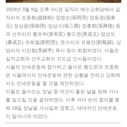
1919년 3월 9일 오후 3시경 길직리 예수교회당에서 길
직리의 조종환(趙鍾桓)·장명순(張明淳)·장동원(張東
元)·장상용(張相用)·장삼수(張三壽)·장흥환(張興煥) 등
과 선두리의 황유부(黃有富)·황도문(黃道文)·염성오
(廉成五)·유희철(劉熙哲), 온수리의 유봉진(劉鳳鎭), 상
방리의 이진형(李鎭亨) 목사 등이 회합하였다. 이들은
길직교회와 선두교회의 지도급 인사들이었다.
서울의 만세운동에 참가하고 돌아온 황도문과 조종환
은 서울에서의 만세운동에 관한 상황을 전하고 강화에
서도 만세운동을 할 것을 제안하였다.
이들은 돌아오는 장날 중 여건이 좋은 날을 정해 거사
를 일으킬 것을 결의하였다. 이후 여러 번의 협의를 통
해 18일 장날을 거사일로 정했고, 대대적인 만세운동
이 일어나게 되었다.