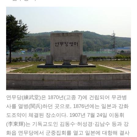
연무당(練武堂)은 1870년(고종 7)에 건립되어 무관병
사를 열병(閱兵)하던 곳으로, 1876년에는 일본과 강화
도조약이 체결된 장소이다. 1907년 7월 24일 이동휘
(李東輝)는 기독교도인 김동수·허성경·김남수 등과 강
화읍 연무당에서 군중집회를 열고 일본에 대항해 결사