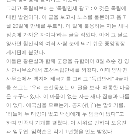
그리고 독립벽보에는 ‘독립만세 광고 : 이것은 독립에
대한 발언이다. 이 글을 보고서 노소를 불문하고 음 7
월 20일에 만세를 부르라. 이 말에 불응하는 자는 새나
짐승에 가까운 자이다’라는 글을 적었다. 이어 그 날로
양사면 철산리의 여러 사람 눈에 띄기 쉬운 중앙광장
게시판에 붙였다.
이들은 황준실과 함께 군중을 규합하여 8월 초순 경 양
사면사무소에서 조선독립만세를 외쳤다. 이때 양사면
사무소에서 백지에 태극기를 그리고 “독립만세” 4글자
를 쓰고는 “우리 조선동포는 이 글을 보라. 애통한 마음
은 누구나 있다. 이 마음이 없는 자는 새나 짐승과 다름
이 없다. 애국심을 모르는가. 공자(孔子)는 말하기를,
‘하늘에 두 태양이 없고 백성에게 두 임금이 없다’”고
하며 민족의 기개를 펼쳤다. 이 시위로 인하여 오용진
과 임두엽, 임학순은 각기 1년형을 언도 받았다.