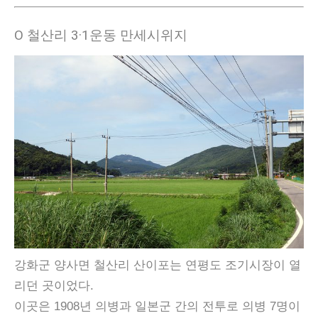
Ο 철산리 3·1운동 만세시위지
강화군 양사면 철산리 산이포는 연평도 조기시장이 열
리던 곳이었다.
이곳은 1908년 의병과 일본군 간의 전투로 의병 7명이