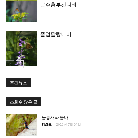
큰주홍부전나비
줄점팔랑나비
주간뉴스
조회수 많은 글
물총새와 놀다
강화도
-
2026년 7월 31일