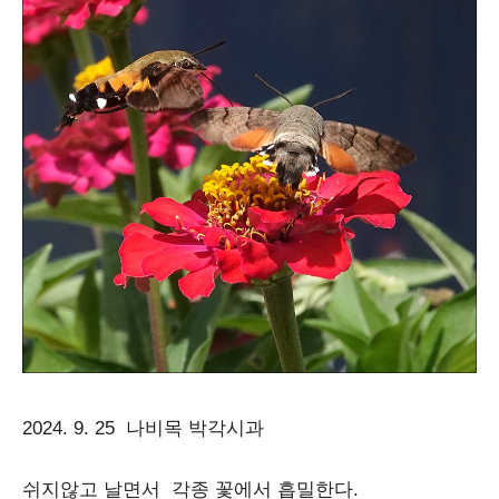
2024. 9. 25 나비목 박각시과
쉬지않고 날면서 각종 꽃에서 흡밀한다.