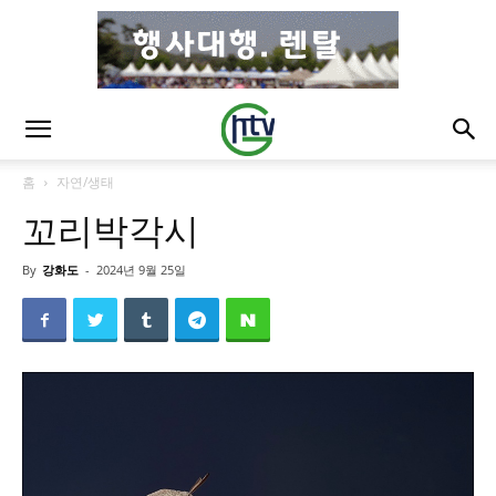
홈
자연/생태
꼬리박각시
By
강화도
-
2024년 9월 25일