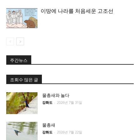
이땅에 나라를 처음세운 고조선
주간뉴스
조회수 많은 글
물총새와 놀다
강화도
-
2026년 7월 31일
물총새
강화도
-
2026년 7월 22일