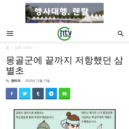
홈
강화 스토리
몽골군에 끝까지 저항했던 삼
별초
By
관리자
-
2020년 12월 13일