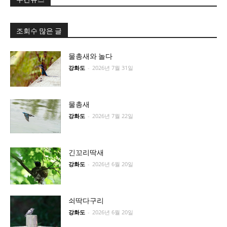
조회수 많은 글
물총새와 놀다
강화도
-
2026년 7월 31일
물총새
강화도
-
2026년 7월 22일
긴꼬리딱새
강화도
-
2026년 6월 20일
쇠딱다구리
강화도
-
2026년 6월 20일