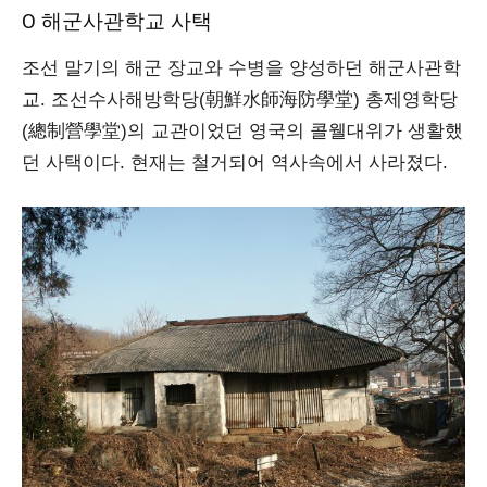
Ο 해군사관학교 사택
조선 말기의 해군 장교와 수병을 양성하던 해군사관학
교. 조선수사해방학당(朝鮮水師海防學堂) 총제영학당
(總制營學堂)의 교관이었던 영국의 콜웰대위가 생활했
던 사택이다. 현재는 철거되어 역사속에서 사라졌다.