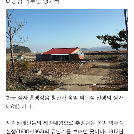
Ο 송암 박두성 생가터
한글 점자 훈맹정음 창안자 송암 박두성 선생의 생가
터(址) 이다.
시각장애인들의 세종대왕으로 추앙받는 송암 박두성
선생(1888~1963)의 유년기를 보내던 곳이다. 1913년