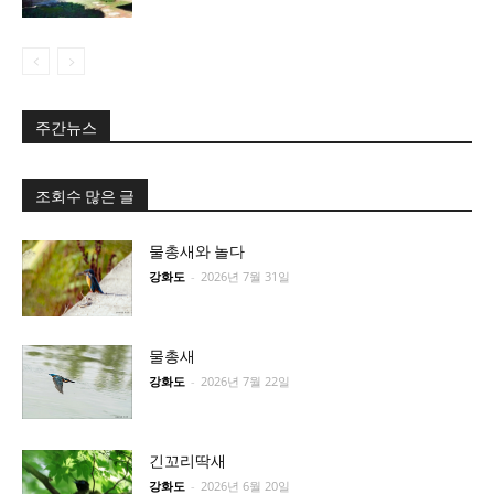
주간뉴스
조회수 많은 글
물총새와 놀다
강화도
-
2026년 7월 31일
물총새
강화도
-
2026년 7월 22일
긴꼬리딱새
강화도
-
2026년 6월 20일