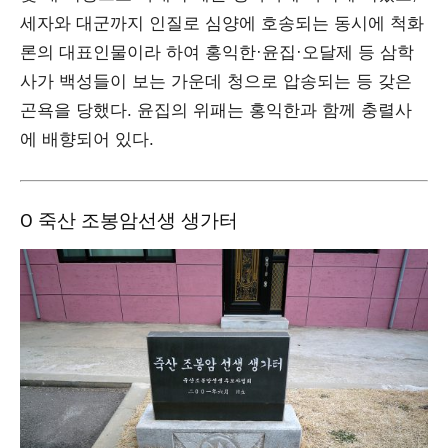
세자와 대군까지 인질로 심양에 호송되는 동시에 척화
론의 대표인물이라 하여 홍익한·윤집·오달제 등 삼학
사가 백성들이 보는 가운데 청으로 압송되는 등 갖은
곤욕을 당했다. 윤집의 위패는 홍익한과 함께 충렬사
에 배향되어 있다.
Ο 죽산 조봉암선생 생가터