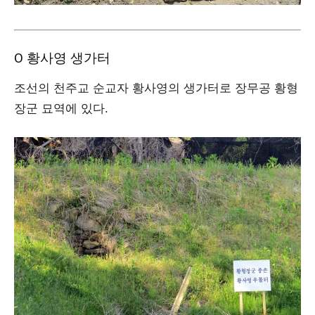
Ο 황사영 생가터
조선의 천주교 순교자 황사영의 생가터로 장무공 황형
장군 묘역에 있다.