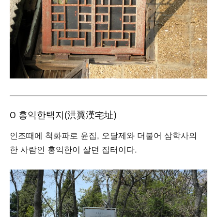
Ο 홍익한택지(洪翼漢宅址)
인조때에 척화파로 윤집, 오달제와 더불어 삼학사의
한 사람인 홍익한이 살던 집터이다.