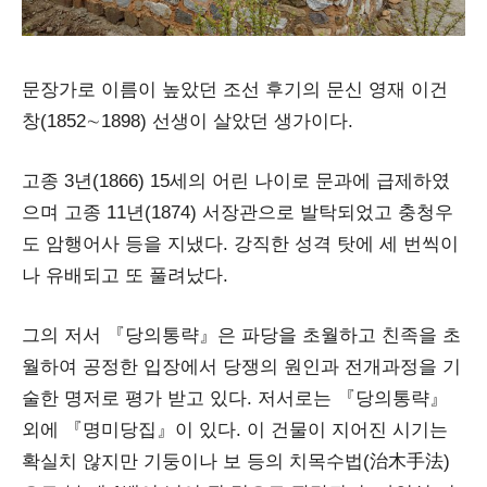
문장가로 이름이 높았던 조선 후기의 문신 영재 이건
창(1852∼1898) 선생이 살았던 생가이다.
고종 3년(1866) 15세의 어린 나이로 문과에 급제하였
으며 고종 11년(1874) 서장관으로 발탁되었고 충청우
도 암행어사 등을 지냈다. 강직한 성격 탓에 세 번씩이
나 유배되고 또 풀려났다.
그의 저서 『당의통략』은 파당을 초월하고 친족을 초
월하여 공정한 입장에서 당쟁의 원인과 전개과정을 기
술한 명저로 평가 받고 있다. 저서로는 『당의통략』
외에 『명미당집』이 있다. 이 건물이 지어진 시기는
확실치 않지만 기둥이나 보 등의 치목수법(治木手法)