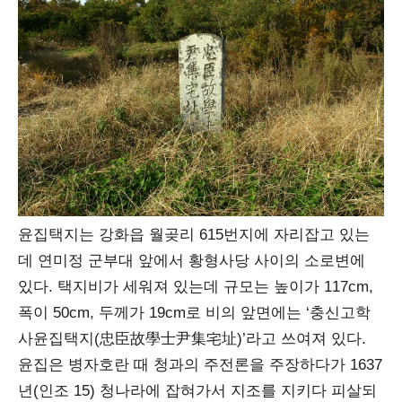
윤집택지는 강화읍 월곶리 615번지에 자리잡고 있는
데 연미정 군부대 앞에서 황형사당 사이의 소로변에
있다. 택지비가 세워져 있는데 규모는 높이가 117cm,
폭이 50cm, 두께가 19cm로 비의 앞면에는 ‘충신고학
사윤집택지(忠臣故學士尹集宅址)’라고 쓰여져 있다.
윤집은 병자호란 때 청과의 주전론을 주장하다가 1637
년(인조 15) 청나라에 잡혀가서 지조를 지키다 피살되