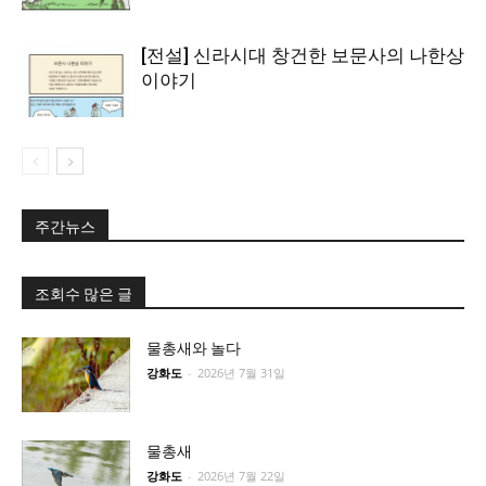
[전설] 신라시대 창건한 보문사의 나한상
이야기
주간뉴스
조회수 많은 글
물총새와 놀다
강화도
-
2026년 7월 31일
물총새
강화도
-
2026년 7월 22일