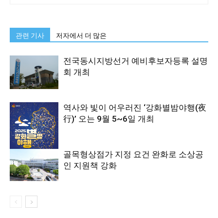
관련 기사
저자에서 더 많은
전국동시지방선거 예비후보자등록 설명
회 개최
역사와 빛이 어우러진 ‘강화별밤야행(夜
行)’ 오는 9월 5~6일 개최
골목형상점가 지정 요건 완화로 소상공
인 지원책 강화