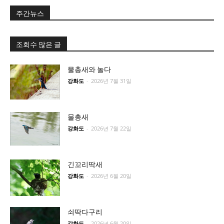
주간뉴스
조회수 많은 글
물총새와 놀다
강화도
-
2026년 7월 31일
물총새
강화도
-
2026년 7월 22일
긴꼬리딱새
강화도
-
2026년 6월 20일
쇠딱다구리
강화도
-
2026년 6월 20일