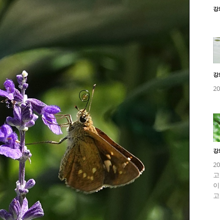
강
강
2
강
2
고
이
고