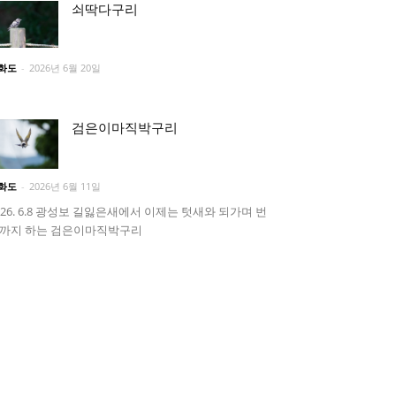
쇠딱다구리
화도
-
2026년 6월 20일
검은이마직박구리
화도
-
2026년 6월 11일
026. 6.8 광성보 길잃은새에서 이제는 텃새와 되가며 번
까지 하는 검은이마직박구리