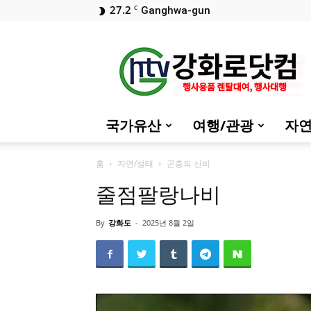
27.2
C
Ganghwa-gun
::
강
화
로
닷
컴
국가유산
여행/관광
자연
(행
사
대
홈
자연/생태
곤충의 신비
행)
줄점팔랑나비
By
강화도
-
2025년 8월 2일