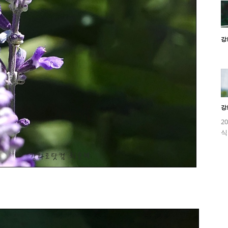
강
강
2
식