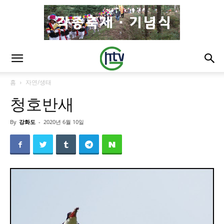
홈
자연/생태
청호반새
By
강화도
-
2020년 6월 10일