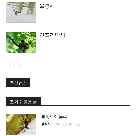
물총새
긴꼬리딱새
주간뉴스
조회수 많은 글
물총새와 놀다
강화도
-
2026년 7월 31일