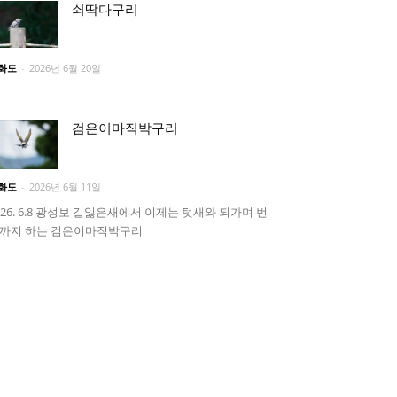
쇠딱다구리
화도
-
2026년 6월 20일
검은이마직박구리
화도
-
2026년 6월 11일
026. 6.8 광성보 길잃은새에서 이제는 텃새와 되가며 번
까지 하는 검은이마직박구리