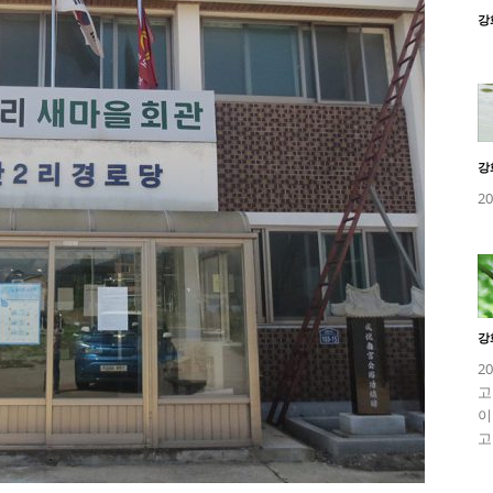
강
강
2
강
2
고
이
고