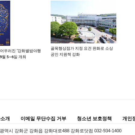
골목형상점가 지정 요건 완화로 소상
 어우러진 ‘강화별밤야행
공인 지원책 강화
 9월 5~6일 개최
사소개
이메일 무단수집 거부
청소년 보호정책
개인
광역시 강화군 강화읍 강화대로488 강화로닷컴 032-934-1400