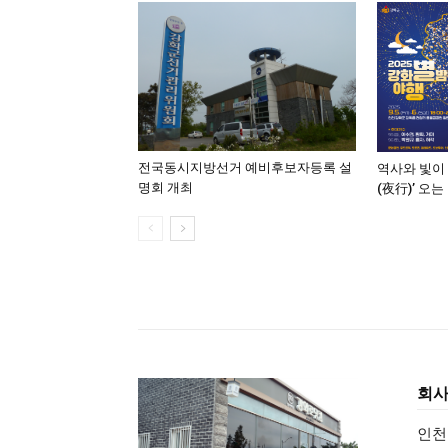
전국동시지방선거 예비후보자등록 설
역사와 빛이
명회 개최
(夜行)’ 오는
회
인천