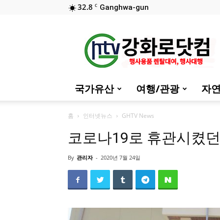
32.8
C
Ganghwa-gun
::
강
화
로
닷
컴
국가유산
여행/관광
자연
(행
사
대
홈
인터넷뉴스
GHTV News
행)
코로나19로 휴관시켰던
By
관리자
-
2020년 7월 24일