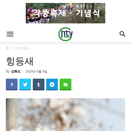
홈
자연/생태
힝등새
By
강화도
-
2020년 6월 9일