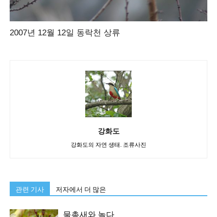
2007년 12월 12일 동락천 상류
강화도
강화도의 자연 생태. 조류사진
관련 기사
저자에서 더 많은
물총새와 놀다