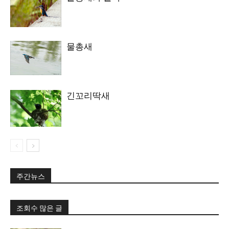
물총새
긴꼬리딱새
주간뉴스
조회수 많은 글