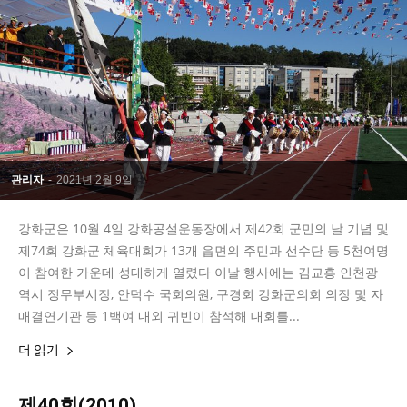
관리자
-
2021년 2월 9일
강화군은 10월 4일 강화공설운동장에서 제42회 군민의 날 기념 및
제74회 강화군 체육대회가 13개 읍면의 주민과 선수단 등 5천여명
이 참여한 가운데 성대하게 열렸다 이날 행사에는 김교흥 인천광
역시 정무부시장, 안덕수 국회의원, 구경회 강화군의회 의장 및 자
매결연기관 등 1백여 내외 귀빈이 참석해 대회를...
더 읽기
제40회(2010)