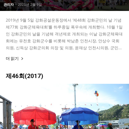
관리자
-
2021년 2월 9일
2019년 9월 5일 강화공설운동장에서 ‘제48회 강화군민의 날 기념
제77회 강화군체육대회’를 하루종일 폭우속에 개최했다. 10월 1일
인 강화군민의 날을 기념해 격년제로 개최되는 이날 강화군체육대
회에는 유천호 강화군수를 비롯해 박남춘 인천시장, 안상수 국회
의원, 신득상 강화군의회 의장 및 의원, 윤재상 인천시의원, 군민...
더 읽기
제46회(2017)