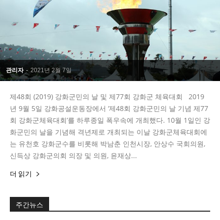
관리자
-
2021년 2월 7일
제48회 (2019) 강화군민의 날 및 제77회 강화군 체육대회 2019
년 9월 5일 강화공설운동장에서 ‘제48회 강화군민의 날 기념 제77
회 강화군체육대회’를 하루종일 폭우속에 개최했다. 10월 1일인 강
화군민의 날을 기념해 격년제로 개최되는 이날 강화군체육대회에
는 유천호 강화군수를 비롯해 박남춘 인천시장, 안상수 국회의원,
신득상 강화군의회 의장 및 의원, 윤재상...
더 읽기
주간뉴스