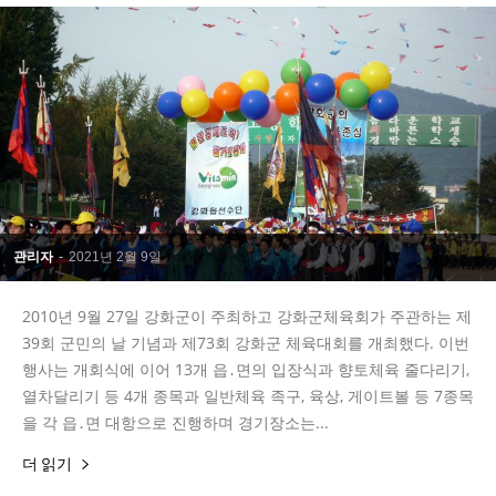
관리자
-
2021년 2월 9일
2010년 9월 27일 강화군이 주최하고 강화군체육회가 주관하는 제
39회 군민의 날 기념과 제73회 강화군 체육대회를 개최했다. 이번
행사는 개회식에 이어 13개 읍․면의 입장식과 향토체육 줄다리기,
열차달리기 등 4개 종목과 일반체육 족구, 육상, 게이트볼 등 7종목
을 각 읍․면 대항으로 진행하며 경기장소는...
더 읽기