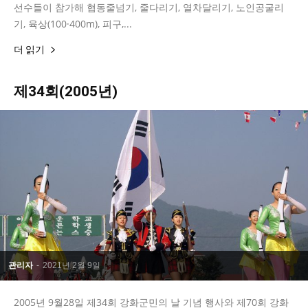
선수들이 참가해 협동줄넘기, 줄다리기, 열차달리기, 노인공굴리
기, 육상(100·400m), 피구,...
더 읽기
제34회(2005년)
관리자
-
2021년 2월 9일
2005년 9월28일 제34회 강화군민의 날 기념 행사와 제70회 강화