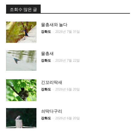
조회수 많은 글
물총새와 놀다
강화도
-
2026년 7월 31일
물총새
강화도
-
2026년 7월 22일
긴꼬리딱새
강화도
-
2026년 6월 20일
쇠딱다구리
강화도
-
2026년 6월 20일