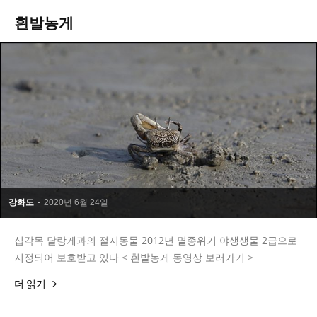
흰발농게
강화도
-
2020년 6월 24일
십각목 달랑게과의 절지동물 2012년 멸종위기 야생생물 2급으로
지정되어 보호받고 있다 < 흰발농게 동영상 보러가기 >
더 읽기