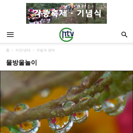
홈
자연/생태
갯벌과 생태
물방울놀이