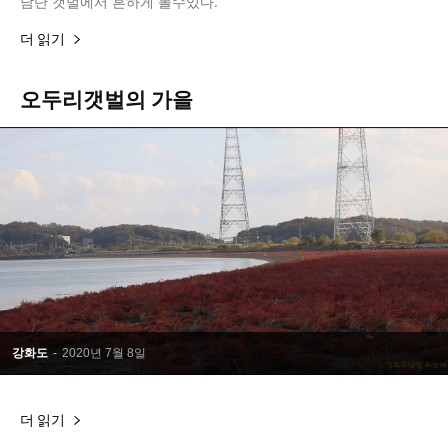
남단 갯벌에서 흔하게 볼수있다.
더 읽기
오두리갯벌의 가을
강화도
-
2020년 7월 8일
더 읽기