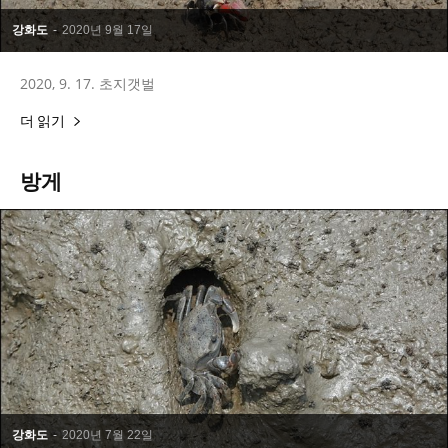
강화도
-
2020년 9월 17일
2020, 9. 17. 초지갯벌
더 읽기
방게
강화도
-
2020년 7월 22일