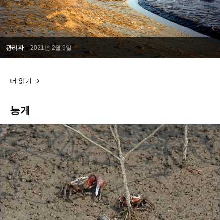
관리자
-
2021년 2월 9일
더 읽기
농게