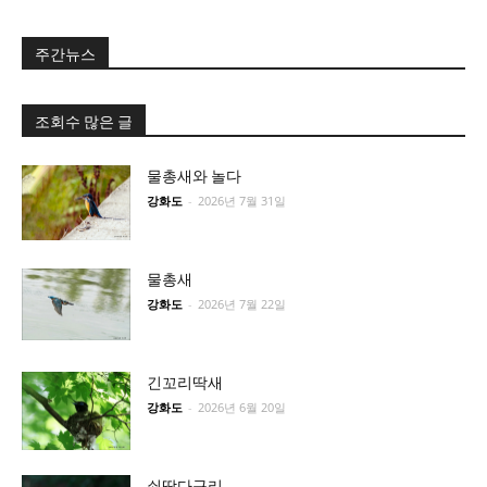
주간뉴스
조회수 많은 글
물총새와 놀다
강화도
-
2026년 7월 31일
물총새
강화도
-
2026년 7월 22일
긴꼬리딱새
강화도
-
2026년 6월 20일
쇠딱다구리