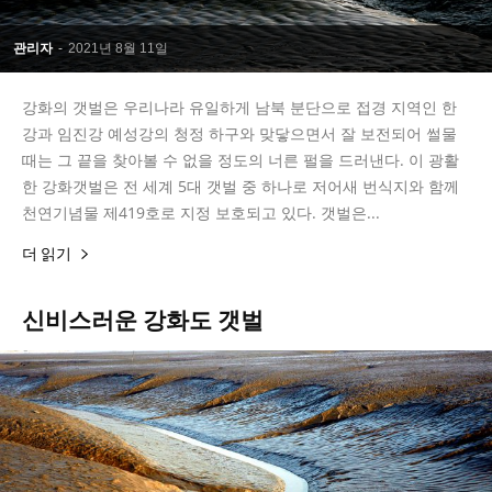
관리자
-
2021년 8월 11일
강화의 갯벌은 우리나라 유일하게 남북 분단으로 접경 지역인 한
강과 임진강 예성강의 청정 하구와 맞닿으면서 잘 보전되어 썰물
때는 그 끝을 찾아볼 수 없을 정도의 너른 펄을 드러낸다. 이 광활
한 강화갯벌은 전 세계 5대 갯벌 중 하나로 저어새 번식지와 함께
천연기념물 제419호로 지정 보호되고 있다. 갯벌은...
더 읽기
신비스러운 강화도 갯벌