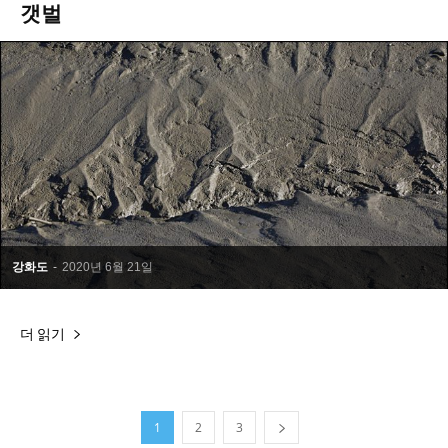
갯벌
강화도
-
2020년 6월 21일
더 읽기
1
2
3