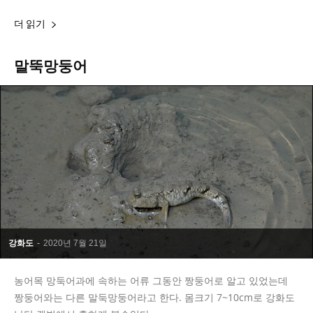
더 읽기
말뚝망둥어
강화도
-
2020년 7월 21일
농어목 망둑어과에 속하는 어류 그동안 짱둥어로 알고 있었는데
짱둥어와는 다른 말둑망둥어라고 한다. 몸크기 7~10cm로 강화도