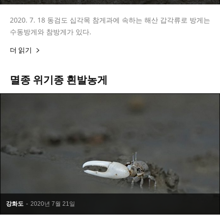
2020. 7. 18 동검도 십각목 참게과에 속하는 해산 갑각류로 방게는
수동방게와 참방게가 있다.
더 읽기
멸종 위기종 흰발농게
강화도
-
2020년 7월 21일