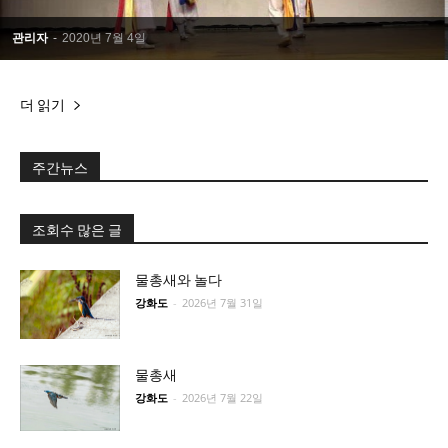
관리자
-
2020년 7월 4일
더 읽기
주간뉴스
조회수 많은 글
물총새와 놀다
강화도
-
2026년 7월 31일
물총새
강화도
-
2026년 7월 22일