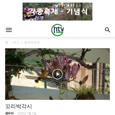
홈
태그
철새와텃새
꼬리박각시
관리자
-
2020년 7월 5일