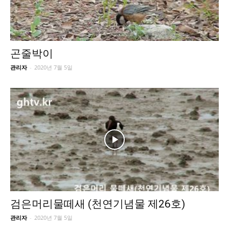
곤줄박이
관리자
-
2020년 7월 5일
검은머리물떼새 (천연기념물 제26호)
관리자
-
2020년 7월 5일