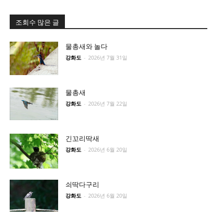
조회수 많은 글
물총새와 놀다
강화도
-
2026년 7월 31일
물총새
강화도
-
2026년 7월 22일
긴꼬리딱새
강화도
-
2026년 6월 20일
쇠딱다구리
강화도
-
2026년 6월 20일