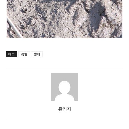
태그
갯벌
방게
관리자