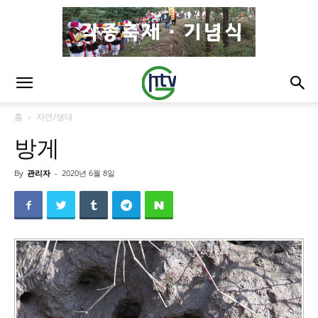
홈
자연/생태
방게
By
관리자
-
2020년 6월 8일