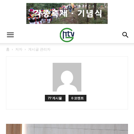
홈
저자
게시글 관리자
77 게시물
0 코멘트