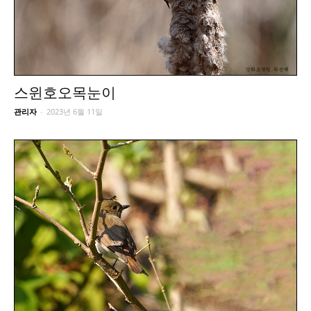
스윈호오목눈이
관리자
-
2023년 6월 11일