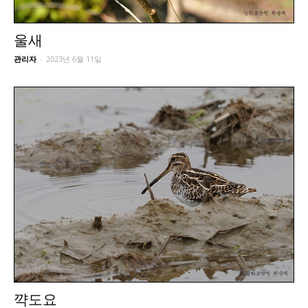
울새
관리자
-
2023년 6월 11일
꺅도요