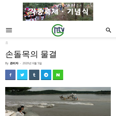
홈
손돌목의 물결
By
관리자
-
2020년 6월 5일