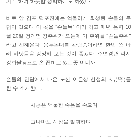
기 위하여 하룻밤 정박하기도 하였다.
바로 앞 김포 덕포진에는 억울하게 희생된 손돌의 무
덤이 있으며 이 곳을 “손돌목’ 이라 하고 매년 음력 10
월 20일 경이면 강추위가 오는데 이 추위를 “손돌추위”
라고 전해온다. 용두돈대를 관람중이라면 한번 쯤 아
래 바닷물을 강상해 보는 것이 좋겠다. 주변경관 역시
강화팔경으로 손 꼽히고 있는곳 이니까
손돌의 민담에서 나온 노산 이은상 선생의 시,(誇)를
한 수 소개한다.
사공은 억울한 죽음을 죽으며
그나마도 선심을 발휘하며