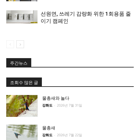
선원면, 쓰레기 감량화 위한 1회용품 줄
이기 캠페인
주간뉴스
조회수 많은 글
물총새와 놀다
강화도
-
2026년 7월 31일
물총새
강화도
-
2026년 7월 22일