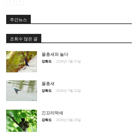
주간뉴스
조회수 많은 글
물총새와 놀다
강화도
-
2026년 7월 31일
물총새
강화도
-
2026년 7월 22일
긴꼬리딱새
강화도
-
2026년 6월 20일