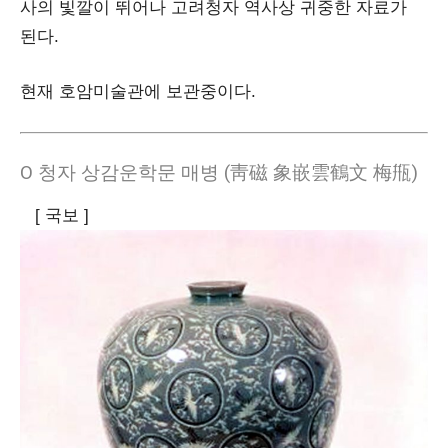
사의 빛깔이 뛰어나 고려청자 역사상 귀중한 자료가
된다.
현재 호암미술관에 보관중이다.
Ο 청자 상감운학문 매병 (靑磁 象嵌雲鶴文 梅甁)
[ 국보 ]