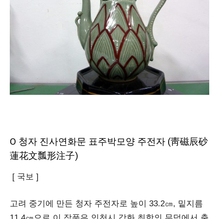
Ο 청자 진사연화문 표주박모양 주전자
(靑磁辰砂
蓮花文瓢形注子)
[ 국보 ]
고려 중기에 만든 청자 주전자로 높이 33.2㎝, 밑지름
11.4㎝으로 이 작품은 인천시 강화 최항의 무덤에서 출