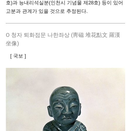
호)과 능내리석실분(인천시 기념물 제28호) 등이 있어
고분과 관계가 있을 것으로 추정된다.
Ο 청자 퇴화점문 나한좌상 (靑磁 堆花點文 羅漢
坐像)
[ 국보 ]