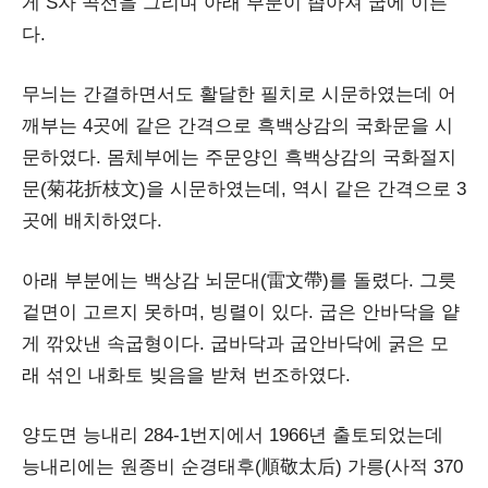
게 S자 곡선을 그리며 아래 부분이 좁아져 굽에 이른
다.
무늬는 간결하면서도 활달한 필치로 시문하였는데 어
깨부는 4곳에 같은 간격으로 흑백상감의 국화문을 시
문하였다. 몸체부에는 주문양인 흑백상감의 국화절지
문(菊花折枝文)을 시문하였는데, 역시 같은 간격으로 3
곳에 배치하였다.
아래 부분에는 백상감 뇌문대(雷文帶)를 돌렸다. 그릇
겉면이 고르지 못하며, 빙렬이 있다. 굽은 안바닥을 얕
게 깎았낸 속굽형이다. 굽바닥과 굽안바닥에 굵은 모
래 섞인 내화토 빚음을 받쳐 번조하였다.
양도면 능내리 284-1번지에서 1966년 출토되었는데
능내리에는 원종비 순경태후(順敬太后) 가릉(사적 370