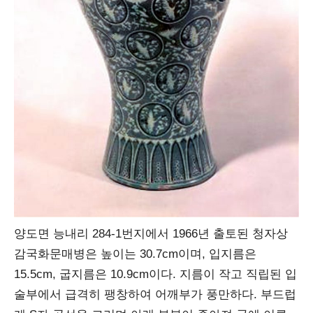
양도면 능내리 284-1번지에서 1966년 출토된 청자상
감국화문매병은 높이는 30.7cm이며, 입지름은
15.5cm, 굽지름은 10.9cm이다. 지름이 작고 직립된 입
술부에서 급격히 팽창하여 어깨부가 풍만하다. 부드럽