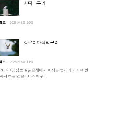
쇠딱다구리
화도
-
2026년 6월 20일
검은이마직박구리
화도
-
2026년 6월 11일
026. 6.8 광성보 길잃은새에서 이제는 텃새와 되가며 번
까지 하는 검은이마직박구리