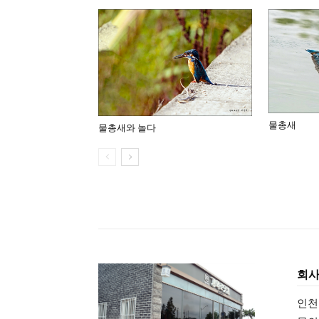
물총새
물총새와 놀다
회
인천