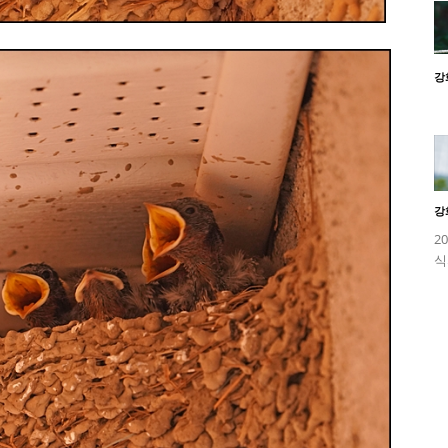
강
강
2
식