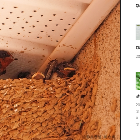
강
강
2
강
2
고
이
고