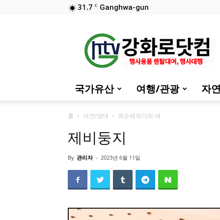
31.7
C
Ganghwa-gun
::
강
화
로
닷
컴
국가유산
여행/관광
자연
(행
사
대
홈
자연/생태
최순례작가의 새
행)
제비둥지
By
관리자
-
2023년 6월 11일