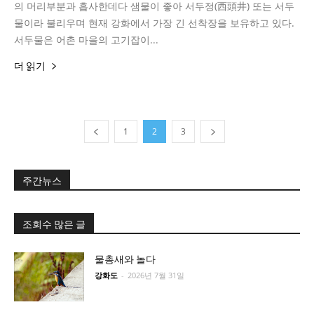
의 머리부분과 흡사한데다 샘물이 좋아 서두정(西頭井) 또는 서두
물이라 불리우며 현재 강화에서 가장 긴 선착장을 보유하고 있다.
서두물은 어촌 마을의 고기잡이...
더 읽기
1
2
3
주간뉴스
조회수 많은 글
물총새와 놀다
강화도
-
2026년 7월 31일