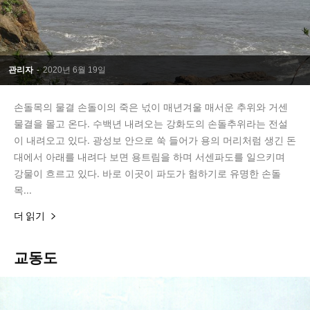
관리자
-
2020년 6월 19일
손돌목의 물결 손돌이의 죽은 넋이 매년겨울 매서운 추위와 거센
물결을 몰고 온다. 수백년 내려오는 강화도의 손돌추위라는 전설
이 내려오고 있다. 광성보 안으로 쑥 들어가 용의 머리처럼 생긴 돈
대에서 아래를 내려다 보면 용트림을 하며 서센파도를 일으키며
강물이 흐르고 있다. 바로 이곳이 파도가 험하기로 유명한 손돌
목...
더 읽기
교동도