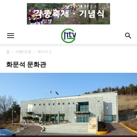
홈
여행/관광
페이지 2
화문석 문화관