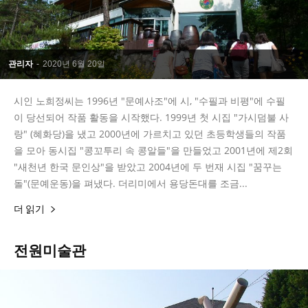
관리자
-
2020년 6월 20일
시인 노희정씨는 1996년 "문예사조"에 시, "수필과 비평"에 수필
이 당선되어 작품 활동을 시작했다. 1999년 첫 시집 "가시덤불 사
랑" (혜화당)을 냈고 2000년에 가르치고 있던 초등학생들의 작품
을 모아 동시집 "콩꼬투리 속 콩알들"을 만들었고 2001년에 제2회
"새천년 한국 문인상"을 받았고 2004년에 두 번재 시집 "꿈꾸는
돌"(문예운동)을 펴냈다. 더리미에서 용당돈대를 조금...
더 읽기
전원미술관