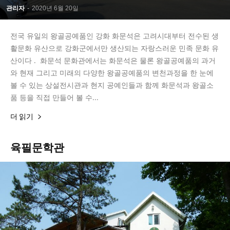
관리자
-
2020년 6월 20일
전국 유일의 왕골공예품인 강화 화문석은 고려시대부터 전수된 생
활문화 유산으로 강화군에서만 생산되는 자랑스러운 민족 문화 유
산이다 . 화문석 문화관에서는 화문석은 물론 왕골공예품의 과거
와 현재 그리고 미래의 다양한 왕골공예품의 변천과정을 한 눈에
볼 수 있는 상설전시관과 현지 공예인들과 함께 화문석과 왕골소
품 등을 직접 만들어 볼 수...
더 읽기
육필문학관