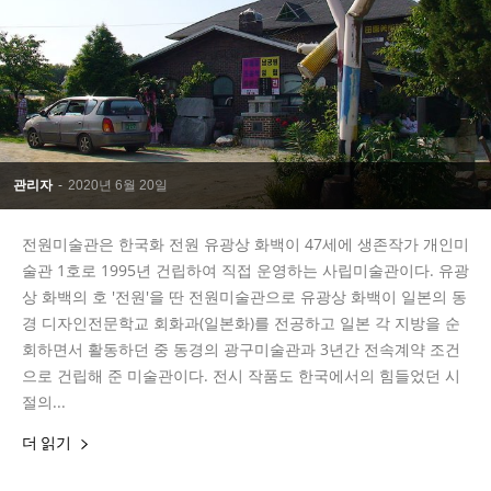
관리자
-
2020년 6월 20일
전원미술관은 한국화 전원 유광상 화백이 47세에 생존작가 개인미
술관 1호로 1995년 건립하여 직접 운영하는 사립미술관이다. 유광
상 화백의 호 '전원'을 딴 전원미술관으로 유광상 화백이 일본의 동
경 디자인전문학교 회화과(일본화)를 전공하고 일본 각 지방을 순
회하면서 활동하던 중 동경의 광구미술관과 3년간 전속계약 조건
으로 건립해 준 미술관이다. 전시 작품도 한국에서의 힘들었던 시
절의...
더 읽기