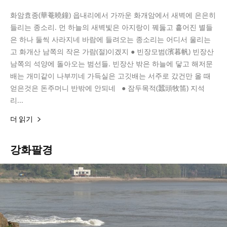
화암효종(華菴曉鐘) 읍내리에서 가까운 화개암에서 새벽에 은은히
들리는 종소리. 먼 하늘의 새벽빛은 아지랑이 꿰둟고 흩어진 별들
은 하나 둘씩 사라지네 바람에 들려오는 종소리는 어디서 울리는
고 화개산 남쪽의 작은 가람(절)이겠지 ● 빈장모범(濱暮帆) 빈장산
남쪽의 석양에 돌아오는 범선들. 빈장산 밖은 하늘에 닿고 해저문
배는 개미같이 나부끼네 가득실은 고깃배는 서주로 갔건만 올 때
얻은것은 돈주머니 반밖에 안되네 ● 잠두목적(蠶頭牧笛) 지석
리...
더 읽기
강화팔경