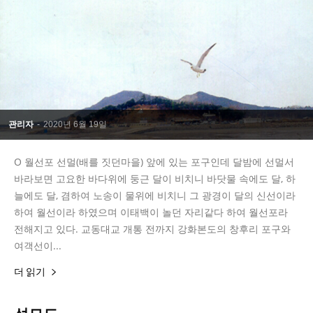
관리자
-
2020년 6월 19일
Ο 월선포 선멀(배를 짓던마을) 앞에 있는 포구인데 달밤에 선멀서
바라보면 고요한 바다위에 둥근 달이 비치니 바닷물 속에도 달, 하
늘에도 달, 겸하여 노송이 물위에 비치니 그 광경이 달의 신선이라
하여 월선이라 하였으며 이태백이 놀던 자리같다 하여 월선포라
전해지고 있다. 교동대교 개통 전까지 강화본도의 창후리 포구와
여객선이...
더 읽기