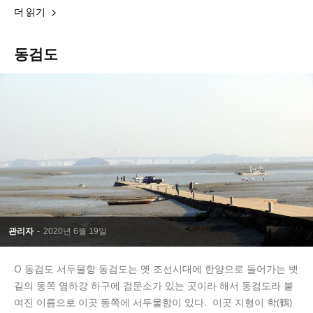
더 읽기
동검도
관리자
-
2020년 6월 19일
Ο 동검도 서두물항 동검도는 옛 조선시대에 한양으로 들어가는 뱃
길의 동쪽 염하강 하구에 검문소가 있는 곳이라 해서 동검도라 붙
여진 이름으로 이곳 동쪽에 서두물항이 있다. 이곳 지형이 학(鶴)