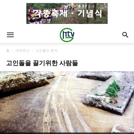
홈
세계유산
고인돌의 흔적
고인돌을 끌기위한 사람들