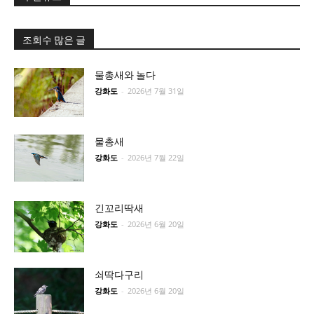
조회수 많은 글
물총새와 놀다
강화도
-
2026년 7월 31일
물총새
강화도
-
2026년 7월 22일
긴꼬리딱새
강화도
-
2026년 6월 20일
쇠딱다구리
강화도
-
2026년 6월 20일