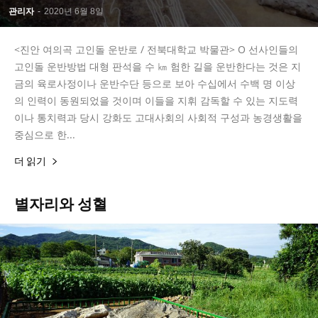
관리자
-
2020년 6월 8일
<진안 여의곡 고인돌 운반로 / 전북대학교 박물관> Ο 선사인들의
고인돌 운반방법 대형 판석을 수 ㎞ 험한 길을 운반한다는 것은 지
금의 육로사정이나 운반수단 등으로 보아 수십에서 수백 명 이상
의 인력이 동원되었을 것이며 이들을 지휘 감독할 수 있는 지도력
이나 통치력과 당시 강화도 고대사회의 사회적 구성과 농경생활을
중심으로 한...
더 읽기
별자리와 성혈